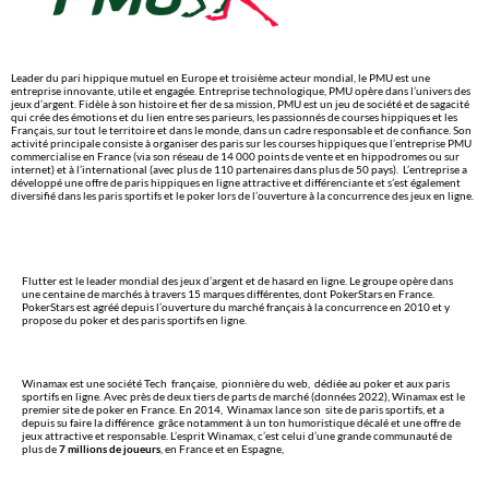
Leader du pari hippique mutuel en Europe et troisième acteur mondial, le PMU est une
entreprise innovante, utile et engagée. Entreprise technologique, PMU opère dans l’univers des
jeux d’argent. Fidèle à son histoire et fier de sa mission, PMU est un jeu de société et de sagacité
qui crée des émotions et du lien entre ses parieurs, les passionnés de courses hippiques et les
Français, sur tout le territoire et dans le monde, dans un cadre responsable et de confiance. Son
activité principale consiste à organiser des paris sur les courses hippiques que l’entreprise PMU
commercialise en France (via son réseau de 14 000 points de vente et en hippodromes ou sur
internet) et à l’international (avec plus de 110 partenaires dans plus de 50 pays). L’entreprise a
développé une offre de paris hippiques en ligne attractive et différenciante et s’est également
diversifié dans les paris sportifs et le poker lors de l’ouverture à la concurrence des jeux en ligne.
Flutter est le leader mondial des jeux d’argent et de hasard en ligne. Le groupe opère dans
une centaine de marchés à travers 15 marques différentes, dont PokerStars en France.
PokerStars est agréé depuis l’ouverture du marché français à la concurrence en 2010 et y
propose du poker et des paris sportifs en ligne.
Winamax est une société Tech française, pionnière du web, dédiée au poker et aux paris
sportifs en ligne. Avec près de deux tiers de parts de marché (données 2022), Winamax est le
premier site de poker en France. En 2014, Winamax lance son site de paris sportifs, et a
depuis su faire la différence grâce notamment à un ton humoristique décalé et une offre de
jeux attractive et responsable. L’esprit Winamax, c’est celui d’une grande communauté de
plus de
7 millions de joueurs
, en France et en Espagne,