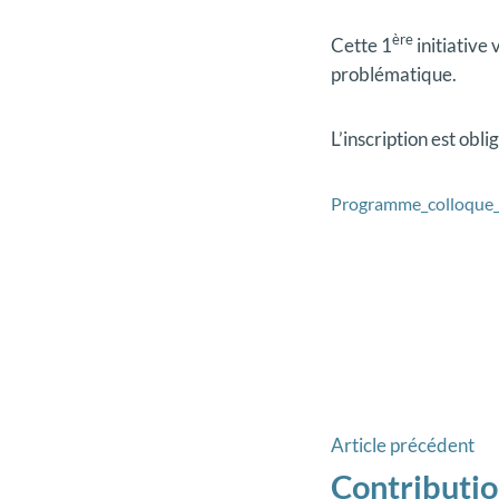
ère
Cette 1
initiative 
problématique.
L’inscription est obli
Programme_colloque
Navigat
Ar
Article précédent
pr
Contributi