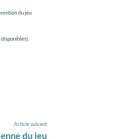
évention du jeu
 disponibles).
Article
Article suivant
suivant
enne du jeu