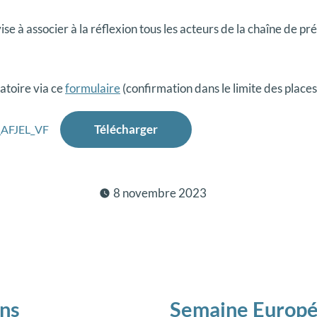
vise à associer à la réflexion tous les acteurs de la chaîne de pr
gatoire via ce
formulaire
(confirmation dans le limite des places
_AFJEL_VF
Télécharger
8 novembre 2023
ion
ticle
écédent :
ons
Semaine Europé